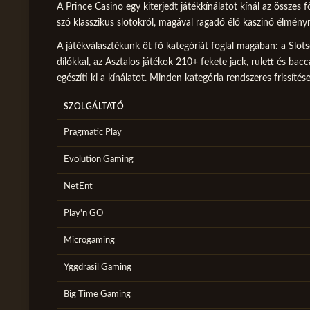
A Prince Casino egy kiterjedt játékkínálatot kínál az összes
szó klasszikus slotokról, magával ragadó élő kaszinó élményről
A játékválasztékunk öt fő kategóriát foglal magában: a Slot
dílókkal, az Asztalos játékok 210+ fekete jack, rulett és bac
egészíti ki a kínálatot. Minden kategória rendszeres frissíté
SZOLGÁLTATÓ
Pragmatic Play
Evolution Gaming
NetEnt
Play'n GO
Microgaming
Yggdrasil Gaming
Big Time Gaming