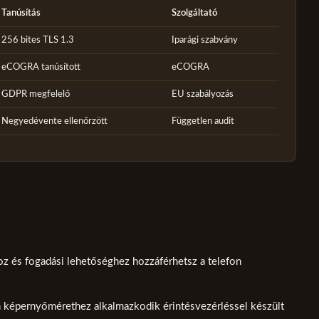
Tanúsítás
Szolgáltató
256 bites TLS 1.3
Iparági szabvány
eCOGRA tanúsított
eCOGRA
GDPR megfelelő
EU szabályozás
Negyedévente ellenőrzött
Független audit
z és fogadási lehetőséghez hozzáférhetsz a telefon
yen képernyőmérethez alkalmazkodik érintésvezérléssel készült