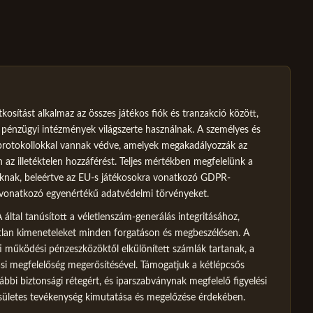
kosítást alkalmaz az összes játékos fiók és tranzakció között,
 pénzügyi intézmények világszerte használnak. A személyes és
ási protokollokkal vannak védve, amelyek megakadályozzák az
 az illetéktelen hozzáférést. Teljes mértékben megfelelünk a
oknak, beleértve az EU-s játékosokra vonatkozó GDPR-
 vonatkozó egyenértékű adatvédelmi törvényeket.
ltal tanúsított a véletlenszám-generálás integritásához,
tatlan kimeneteleket minden forgatáson és megbeszélésen. A
ti működési pénzeszközöktől elkülönített számlák tartanak, a
ási megfelelőség megerősítésével. Támogatjuk a kétlépcsős
vábbi biztonsági rétegért, és iparszabványnak megfelelő figyelési
sületes tevékenység kimutatása és megelőzése érdekében.