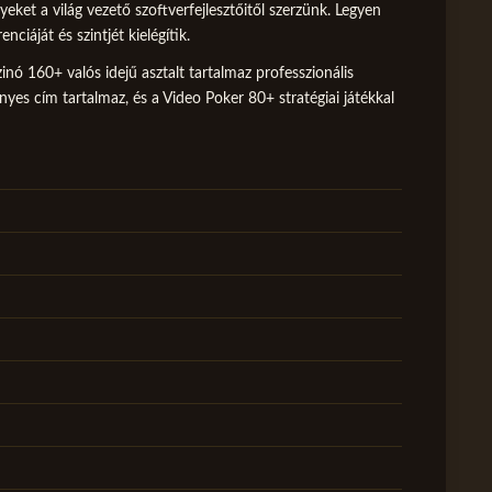
eket a világ vezető szoftverfejlesztőitől szerzünk. Legyen
ciáját és szintjét kielégítik.
nó 160+ valós idejű asztalt tartalmaz professzionális
nyes cím tartalmaz, és a Video Poker 80+ stratégiai játékkal