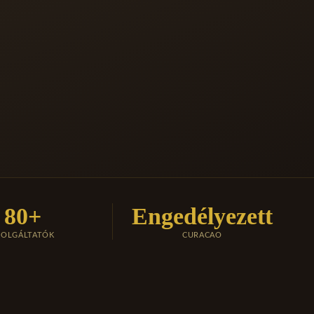
80+
Engedélyezett
ZOLGÁLTATÓK
CURACAO